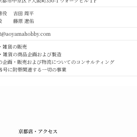
都市中京区下大阪町350-1 ウォークビル１F
締役 吉田 周平
 藤原 遼佑
rt@aoyamahobby.com
具・雑貨の販売
玩具・雑貨の商品企画および製造
商品の企画・販売および物流についてのコンサルティング
上記各号に附帯関連する一切の事業
京都店・アクセス